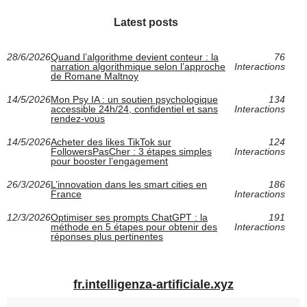
Latest posts
28/6/2026
Quand l’algorithme devient conteur : la
76
narration algorithmique selon l’approche
Interactions
de Romane Maltnoy
14/5/2026
Mon Psy IA : un soutien psychologique
134
accessible 24h/24, confidentiel et sans
Interactions
rendez-vous
14/5/2026
Acheter des likes TikTok sur
124
FollowersPasCher : 3 étapes simples
Interactions
pour booster l’engagement
26/3/2026
L’innovation dans les smart cities en
186
France
Interactions
12/3/2026
Optimiser ses prompts ChatGPT : la
191
méthode en 5 étapes pour obtenir des
Interactions
réponses plus pertinentes
fr.intelligenza-artificiale.xyz